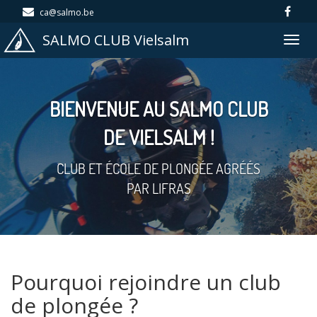
ca@salmo.be
SALMO CLUB Vielsalm
Togg
navig
BIENVENUE AU SALMO CLUB
DE VIELSALM !
CLUB ET ÉCOLE DE PLONGÉE AGRÉÉS
PAR LIFRAS
Pourquoi rejoindre un club
de plongée ?