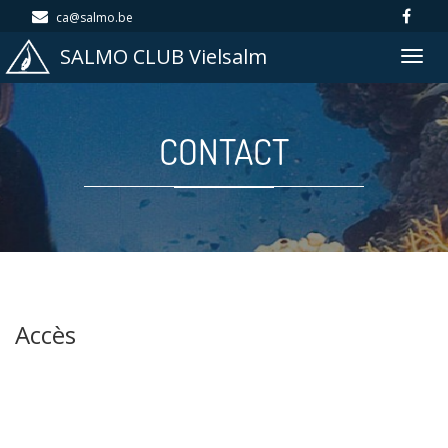
ca@salmo.be
SALMO CLUB Vielsalm
Togg
navig
CONTACT
Accès